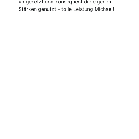
umgesetzt und konsequent die eigenen 
Stärken genutzt - tolle Leistung Michael!
Verbandsbereichsran
gliste U15 in 
Beratzhausen - mit 
Thomas und Felix!
Thomas Volz - Nr. 1 der BOL-Jugend 
erreichte in Beratzhausen einen guten 
Platz 5 - knapp vorbei an den Plätzen, die 
zur Verbandsrangliste fahren - gut 
gemacht! Vor allem in der Hauptrunde 
zeigte er seine Qualitäten und holte sich 
wertvolle Siege.