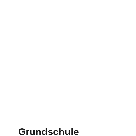
Letztes Training vor Weihnachten 
2025 - die "Bude" war voll! Derzeit 
ca. 16 Anfänger - ca. 20 
Jugendspieler - ca. 20 Erwachsene - 
ca. 8 EISS-Gruppenspieler - die 
Abteilung wächst und gedeiht! 
Macht einfach mal probehalber mit - 
habt Spaß mit uns!!!
Grundschule 