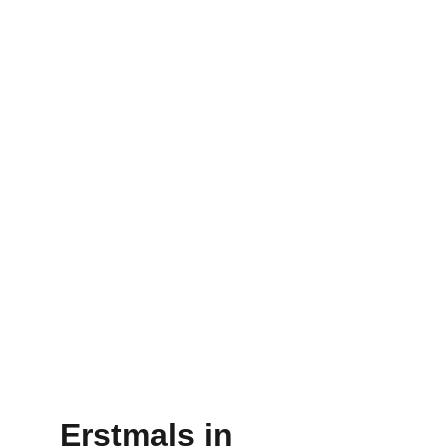
ein gutes Turnier für die Jungs U15 in 
Beratzhausen! (Thomas links - Felix rechts)
Erstmals in 