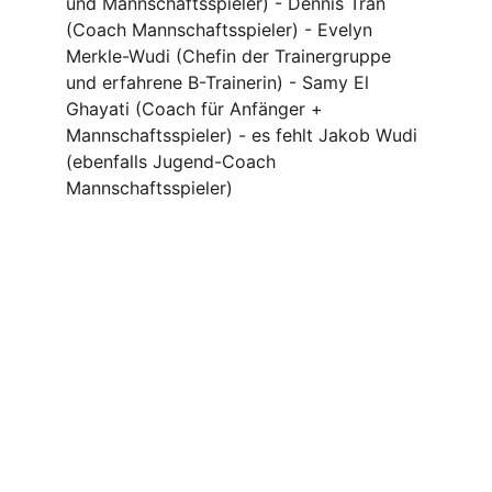
und Mannschaftsspieler) - Dennis Tran 
(Coach Mannschaftsspieler) - Evelyn 
Merkle-Wudi (Chefin der Trainergruppe 
und erfahrene B-Trainerin) - Samy El 
Ghayati (Coach für Anfänger + 
Mannschaftsspieler) - es fehlt Jakob Wudi 
(ebenfalls Jugend-Coach 
Mannschaftsspieler)
Tischtennis
Tischtennis für alle Altersgruppen.
VEREIN TTC PARSBERG
kontakt@ttc-parsberg.de
+49 8462 905010