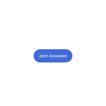
Spaß und 
Engagement
Ausprobieren - Mitmachen -  für Jung 
und Alt in der Mittelschule Parsberg!
Jetzt Anmelden
★★★★★
ERFAHRENE TRAINER, VIEL SPASS!