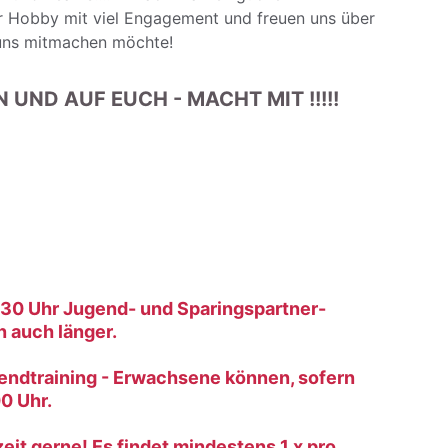
r Hobby mit viel Engagement und freuen uns über 
 uns mitmachen möchte!
 UND AUF EUCH - MACHT MIT !!!!!
9.30 Uhr Jugend- und Sparingspartner-
n auch länger.
gendtraining - Erwachsene können, sofern 
0 Uhr.
t gerne! Es findet mindestens 1 x pro 