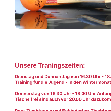
Unsere Traningszeiten:
Dienstag und Donnerstag von 16.30 Uhr - 18.
Training für die Jugend - in den Wintermona
Donnerstag von 16.30 Uhr - 18.00 Uhr Anfäng
Tische frei sind auch vor 20.00 Uhr dazukom
Para-Tischtennis und Behinderten-Tischtenni